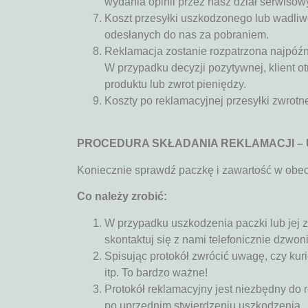
wydania opinii przez nasz dział serwisow
Koszt przesyłki uszkodzonego lub wadliw
odesłanych do nas za pobraniem.
Reklamacja zostanie rozpatrzona najpóźnie
W przypadku decyzji pozytywnej, klient
produktu lub zwrot pieniędzy.
Koszty po reklamacyjnej przesyłki zwrot
PROCEDURA SKŁADANIA REKLAMACJI – 
Koniecznie sprawdź paczkę i zawartość w obec
Co należy zrobić:
W przypadku uszkodzenia paczki lub jej 
skontaktuj się z nami telefonicznie dzwo
Spisując protokół zwrócić uwagę, czy kur
itp. To bardzo ważne!
Protokół reklamacyjny jest niezbędny do 
po uprzednim stwierdzeniu uszkodzenia.