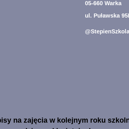
05-660 Warka
ul. Puławska 95
@StepienSzkol
isy na zajęcia w kolejnym roku szko