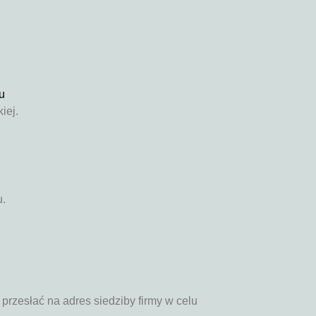
u
iej.
u.
zesłać na adres siedziby firmy w celu