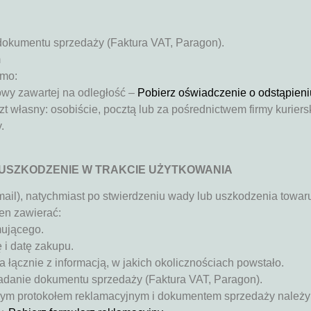
dokumentu sprzedaży (Faktura VAT, Paragon).
m
smo:
wy zawartej na odległość –
Pobierz oświadczenie o odstąpieni
 własny: osobiście, pocztą lub za pośrednictwem firmy kuriersk
.
USZKODZENIE W TRAKCIE UŻYTKOWANIA
ail), natychmiast po stwierdzeniu wady lub uszkodzenia towar
en zawierać:
mującego.
i datę zakupu.
łącznie z informacją, w jakich okolicznościach powstało.
iadanie dokumentu sprzedaży (Faktura VAT, Paragon).
m protokołem reklamacyjnym i dokumentem sprzedaży należy pr