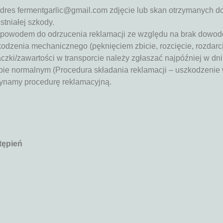
 adres fermentgarlic@gmail.com zdjęcie lub skan otrzymanych d
tniałej szkody.
 powodem do odrzucenia reklamacji ze względu na brak dowod
odzenia mechanicznego (pęknięciem zbicie, rozcięcie, rozdarcie
ki/zawartości w transporcie należy zgłaszać najpóźniej w dni
bie normalnym (Procedura składania reklamacji – uszkodzenie 
zynamy procedurę reklamacyjną.
tępień