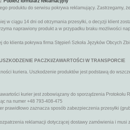
y.
Pobierz formularz reklamacyjny
ego produktu do serwisu pokrywa reklamujący. Zastrzegamy, ż
j w ciągu 14 dni od otrzymania przesyłki, o decyzji klient zost
 otrzyma naprawiony produkt a w przypadku braku możliwości 
nej do klienta pokrywa firma Stępień Szkoła Języków Obcych Zb
USZKODZENIE PACZKI/ZAWARTOŚCI W TRANSPORCIE
ności kuriera. Uszkodzenie produktów jest podstawą do wszczę
zawartości kurier jest zobowiązany do sporządzenia Protokołu 
niąc na numer +48 ‭793-408-475
ier prawidłowo zaznacza sposób zabezpieczenia przesyłki (grub
rozpatrzenia reklamacji dotyczącej dostawy zamówienia i musi z