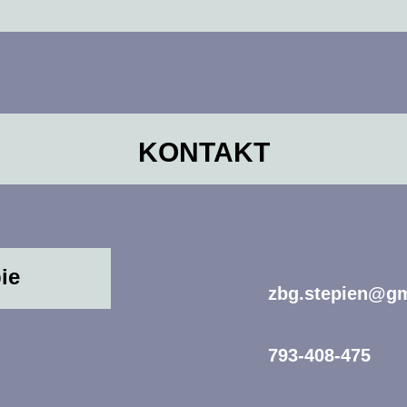
KONTAKT
ie
zbg.stepien@g
793-408-475